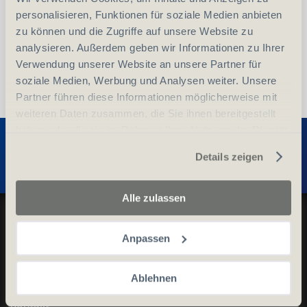
personalisieren, Funktionen für soziale Medien anbieten
zu können und die Zugriffe auf unsere Website zu
analysieren. Außerdem geben wir Informationen zu Ihrer
Verwendung unserer Website an unsere Partner für
soziale Medien, Werbung und Analysen weiter. Unsere
Partner führen diese Informationen möglicherweise mit
weiteren Daten zusammen, die Sie ihnen bereitgestellt
Entdecken Sie weitere Produkte
haben oder die sie im Rahmen Ihrer Nutzung der Dienste
gesammelt haben.
Details zeigen
Alle zulassen
Datenschutz und Cookie-Richtlinien
Allgemeine Geschäftsbedingungen
Anpassen
Kontaktieren Sie uns
Ablehnen
Kontakt