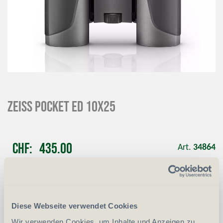
ZEISS Pocket ED 10x25
CHF
435.00
Art.
34864
-
+
Anzahl
Stück
Diese Webseite verwendet Cookies
vergleichen
In den Warenkorb
Wir verwenden Cookies, um Inhalte und Anzeigen zu