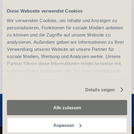
Diese Webseite verwendet Cookies
-
+
Wir verwenden Cookies, um Inhalte und Anzeigen zu
Anzahl
Stück
personalisieren, Funktionen für soziale Medien anbieten
zu können und die Zugriffe auf unsere Website zu
vergleichen
In den Warenkorb
analysieren. Außerdem geben wir Informationen zu Ihrer
Verwendung unserer Website an unsere Partner für
soziale Medien, Werbung und Analysen weiter. Unsere
Partner führen diese Informationen möglicherweise mit
weiteren Daten zusammen, die Sie ihnen bereitgestellt
haben oder die sie im Rahmen Ihrer Nutzung der Dienste
gesammelt haben.
Details zeigen
Entdecken Sie weitere Produkte
Alle zulassen
Anpassen
Datenschutz und Cookie-Richtlinien