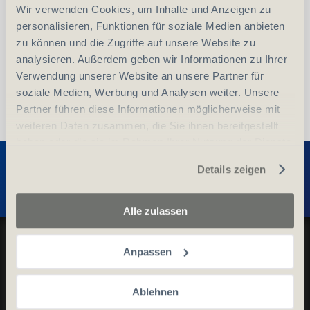
Wir verwenden Cookies, um Inhalte und Anzeigen zu
vergleichen
In den Warenkorb
personalisieren, Funktionen für soziale Medien anbieten
zu können und die Zugriffe auf unsere Website zu
analysieren. Außerdem geben wir Informationen zu Ihrer
Verwendung unserer Website an unsere Partner für
soziale Medien, Werbung und Analysen weiter. Unsere
Partner führen diese Informationen möglicherweise mit
weiteren Daten zusammen, die Sie ihnen bereitgestellt
haben oder die sie im Rahmen Ihrer Nutzung der Dienste
Entdecken Sie weitere Produkte
gesammelt haben.
Details zeigen
Alle zulassen
Datenschutz und Cookie-Richtlinien
Anpassen
Allgemeine Geschäftsbedingungen
Kontaktieren Sie uns
Ablehnen