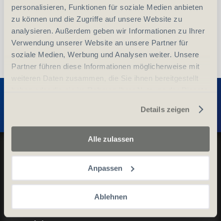
personalisieren, Funktionen für soziale Medien anbieten
zu können und die Zugriffe auf unsere Website zu
analysieren. Außerdem geben wir Informationen zu Ihrer
Verwendung unserer Website an unsere Partner für
soziale Medien, Werbung und Analysen weiter. Unsere
Partner führen diese Informationen möglicherweise mit
weiteren Daten zusammen, die Sie ihnen bereitgestellt
Entdecken Sie weitere Produkte
haben oder die sie im Rahmen Ihrer Nutzung der Dienste
gesammelt haben.
Details zeigen
Alle zulassen
Datenschutz und Cookie-Richtlinien
Allgemeine Geschäftsbedingungen
Anpassen
Kontaktieren Sie uns
Ablehnen
Kontakt