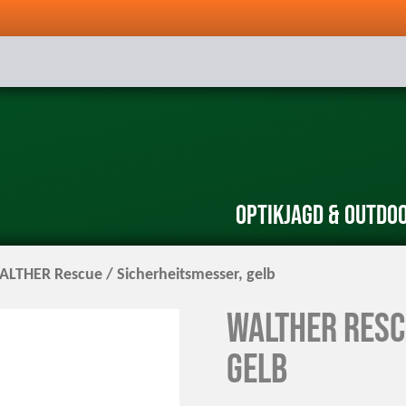
Optik
Jagd & Outdo
LTHER Rescue / Sicherheitsmesser, gelb
WALTHER Resc
gelb