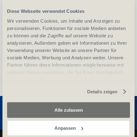
Diese Webseite verwendet Cookies
-
+
Wir verwenden Cookies, um Inhalte und Anzeigen zu
Anzahl
Stück
personalisieren, Funktionen für soziale Medien anbieten
zu können und die Zugriffe auf unsere Website zu
vergleichen
In den Warenkorb
analysieren. Außerdem geben wir Informationen zu Ihrer
Verwendung unserer Website an unsere Partner für
soziale Medien, Werbung und Analysen weiter. Unsere
Partner führen diese Informationen möglicherweise mit
weiteren Daten zusammen, die Sie ihnen bereitgestellt
haben oder die sie im Rahmen Ihrer Nutzung der Dienste
gesammelt haben.
Details zeigen
Entdecken Sie weitere Produkte
Alle zulassen
Anpassen
Datenschutz und Cookie-Richtlinien