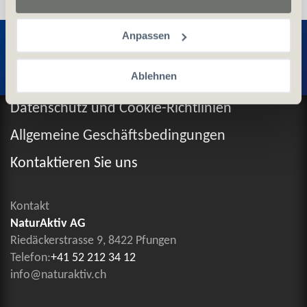
Entdecken Sie weitere Produkte
Anpassen
Ablehnen
Datenschutz und Cookie-Richtlinien
Allgemeine Geschäftsbedingungen
Kontaktieren Sie uns
Kontakt
NaturAktiv AG
Riedäckerstrasse 9, 8422 Pfungen
Telefon:
+41 52 212 34 12
info@naturaktiv.ch