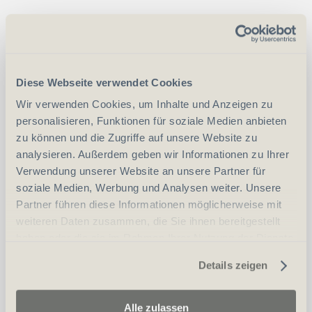
Vorn Rucksack 2230-A EV 30liter grün
Diese Webseite verwendet Cookies
CHF
439.00
Wir verwenden Cookies, um Inhalte und Anzeigen zu
Art.
57592
personalisieren, Funktionen für soziale Medien anbieten
zu können und die Zugriffe auf unsere Website zu
analysieren. Außerdem geben wir Informationen zu Ihrer
-
+
Anzahl
Stück
Verwendung unserer Website an unsere Partner für
soziale Medien, Werbung und Analysen weiter. Unsere
vergleichen
In den Warenkorb
Partner führen diese Informationen möglicherweise mit
weiteren Daten zusammen, die Sie ihnen bereitgestellt
haben oder die sie im Rahmen Ihrer Nutzung der Dienste
gesammelt haben.
Details zeigen
Alle zulassen