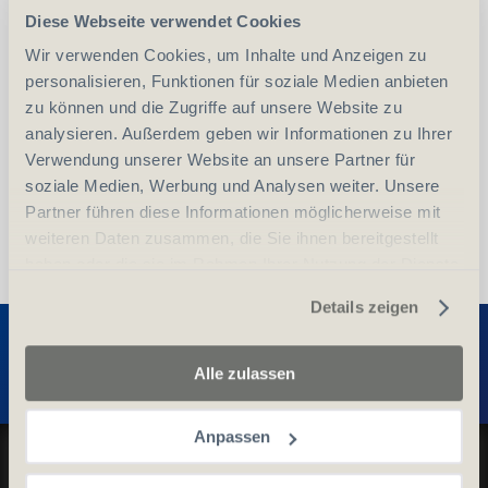
Diese Webseite verwendet Cookies
-
+
Anzahl
Stück
Wir verwenden Cookies, um Inhalte und Anzeigen zu
personalisieren, Funktionen für soziale Medien anbieten
vergleichen
In den Warenkorb
zu können und die Zugriffe auf unsere Website zu
analysieren. Außerdem geben wir Informationen zu Ihrer
Verwendung unserer Website an unsere Partner für
soziale Medien, Werbung und Analysen weiter. Unsere
Partner führen diese Informationen möglicherweise mit
weiteren Daten zusammen, die Sie ihnen bereitgestellt
haben oder die sie im Rahmen Ihrer Nutzung der Dienste
gesammelt haben.
Details zeigen
Entdecken Sie weitere Produkte
Alle zulassen
Anpassen
Datenschutz und Cookie-Richtlinien