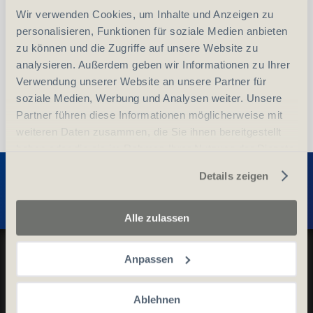
Wir verwenden Cookies, um Inhalte und Anzeigen zu
vergleichen
In den Warenkorb
personalisieren, Funktionen für soziale Medien anbieten
zu können und die Zugriffe auf unsere Website zu
analysieren. Außerdem geben wir Informationen zu Ihrer
Verwendung unserer Website an unsere Partner für
soziale Medien, Werbung und Analysen weiter. Unsere
Partner führen diese Informationen möglicherweise mit
weiteren Daten zusammen, die Sie ihnen bereitgestellt
haben oder die sie im Rahmen Ihrer Nutzung der Dienste
Entdecken Sie weitere Produkte
gesammelt haben.
Details zeigen
Alle zulassen
Datenschutz und Cookie-Richtlinien
Anpassen
Allgemeine Geschäftsbedingungen
Kontaktieren Sie uns
Ablehnen