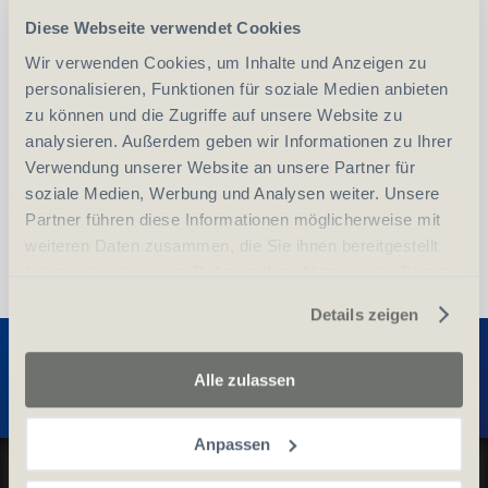
Diese Webseite verwendet Cookies
-
+
Anzahl
Stück
Wir verwenden Cookies, um Inhalte und Anzeigen zu
personalisieren, Funktionen für soziale Medien anbieten
zu können und die Zugriffe auf unsere Website zu
vergleichen
In den Warenkorb
analysieren. Außerdem geben wir Informationen zu Ihrer
Verwendung unserer Website an unsere Partner für
soziale Medien, Werbung und Analysen weiter. Unsere
Partner führen diese Informationen möglicherweise mit
weiteren Daten zusammen, die Sie ihnen bereitgestellt
haben oder die sie im Rahmen Ihrer Nutzung der Dienste
gesammelt haben.
Details zeigen
Entdecken Sie weitere Produkte
Alle zulassen
Anpassen
Datenschutz und Cookie-Richtlinien