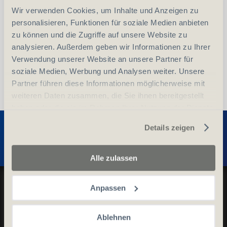
Wir verwenden Cookies, um Inhalte und Anzeigen zu
vergleichen
In den Warenkorb
personalisieren, Funktionen für soziale Medien anbieten
zu können und die Zugriffe auf unsere Website zu
analysieren. Außerdem geben wir Informationen zu Ihrer
Verwendung unserer Website an unsere Partner für
soziale Medien, Werbung und Analysen weiter. Unsere
Partner führen diese Informationen möglicherweise mit
weiteren Daten zusammen, die Sie ihnen bereitgestellt
haben oder die sie im Rahmen Ihrer Nutzung der Dienste
Entdecken Sie weitere Produkte
gesammelt haben.
Details zeigen
Alle zulassen
Datenschutz und Cookie-Richtlinien
Anpassen
Allgemeine Geschäftsbedingungen
Kontaktieren Sie uns
Ablehnen