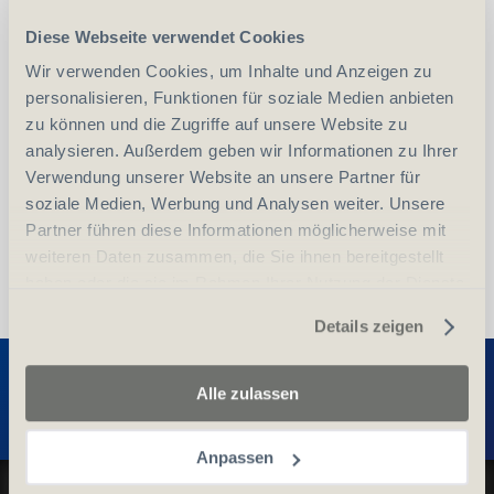
Diese Webseite verwendet Cookies
-
+
Wir verwenden Cookies, um Inhalte und Anzeigen zu
Anzahl
Stück
personalisieren, Funktionen für soziale Medien anbieten
zu können und die Zugriffe auf unsere Website zu
vergleichen
In den Warenkorb
analysieren. Außerdem geben wir Informationen zu Ihrer
Verwendung unserer Website an unsere Partner für
soziale Medien, Werbung und Analysen weiter. Unsere
Partner führen diese Informationen möglicherweise mit
weiteren Daten zusammen, die Sie ihnen bereitgestellt
haben oder die sie im Rahmen Ihrer Nutzung der Dienste
gesammelt haben.
Details zeigen
Entdecken Sie weitere Produkte
Alle zulassen
Anpassen
Datenschutz und Cookie-Richtlinien