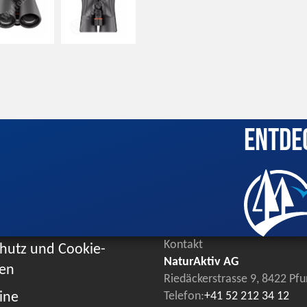
Entde
Kontakt
hutz und Cookie-
NaturAktiv AG
ien
Riedäckerstrasse 9, 8422 Pf
ine
Telefon:
+41 52 212 34 12