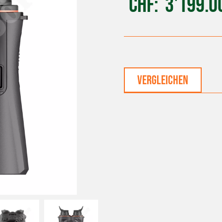
CHF
3'199.0
vergleichen