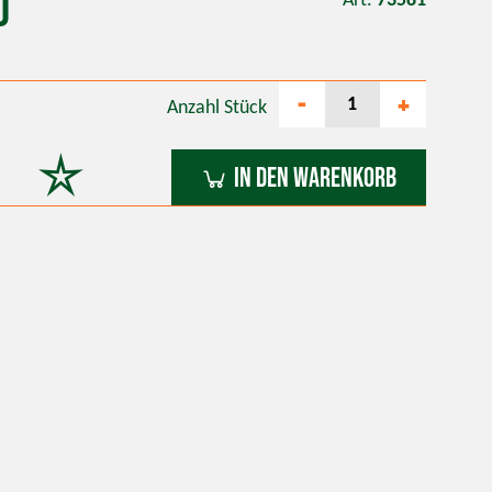
0
Art.
73581
-
+
Anzahl
Stück
In den Warenkorb