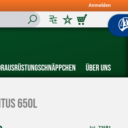
Anmelden
or
Ausrüstung
Schnäppchen
Über uns
tus 650L