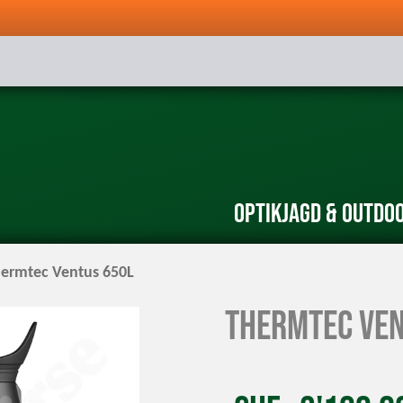
Optik
Jagd & Outdo
ermtec Ventus 650L
Thermtec Ven