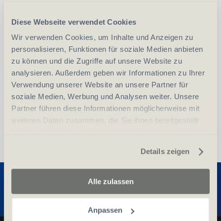
CHF
39.00
Art.
28012
Diese Webseite verwendet Cookies
Wir verwenden Cookies, um Inhalte und Anzeigen zu
-
+
Anzahl
Stück
personalisieren, Funktionen für soziale Medien anbieten
zu können und die Zugriffe auf unsere Website zu
vergleichen
In den Warenkorb
analysieren. Außerdem geben wir Informationen zu Ihrer
Verwendung unserer Website an unsere Partner für
soziale Medien, Werbung und Analysen weiter. Unsere
Partner führen diese Informationen möglicherweise mit
weiteren Daten zusammen, die Sie ihnen bereitgestellt
haben oder die sie im Rahmen Ihrer Nutzung der Dienste
gesammelt haben.
Details zeigen
Entdecken Sie weitere Produkte
Alle zulassen
Anpassen