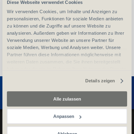
Diese Webseite verwendet Cookies
-
+
Anzahl
Stück
Wir verwenden Cookies, um Inhalte und Anzeigen zu
personalisieren, Funktionen für soziale Medien anbieten
vergleichen
In den Warenkorb
zu können und die Zugriffe auf unsere Website zu
analysieren. Außerdem geben wir Informationen zu Ihrer
Verwendung unserer Website an unsere Partner für
soziale Medien, Werbung und Analysen weiter. Unsere
Partner führen diese Informationen möglicherweise mit
weiteren Daten zusammen, die Sie ihnen bereitgestellt
haben oder die sie im Rahmen Ihrer Nutzung der Dienste
gesammelt haben.
Entdecken Sie weitere Produkte
Details zeigen
Alle zulassen
Datenschutz und Cookie-Richtlinien
Anpassen
Allgemeine Geschäftsbedingungen
Ablehnen