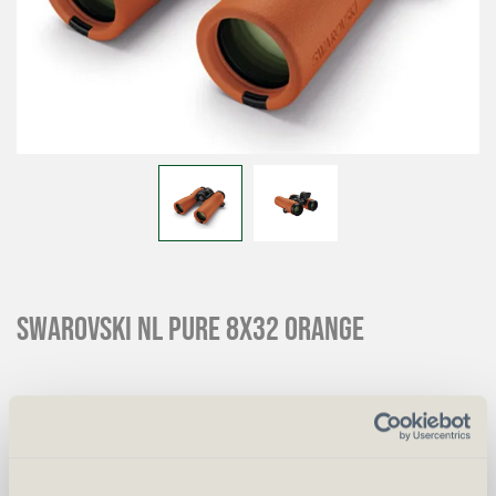
SWAROVSKI NL Pure 8x32 orange
CHF
2'500.00
CHF
2'600.00
Art.
52189