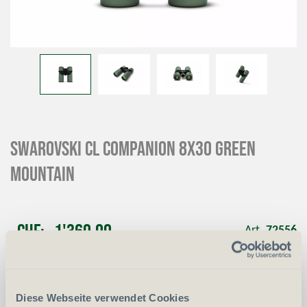
SWAROVSKI CL Companion 8x30 green
mountain
CHF
1'360.00
Art.
72556
-
+
Anzahl
Stück
Diese Webseite verwendet Cookies