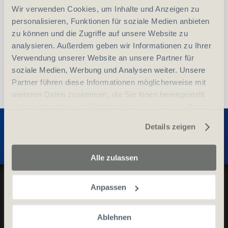
Wir verwenden Cookies, um Inhalte und Anzeigen zu
vergleichen
In den Warenkorb
personalisieren, Funktionen für soziale Medien anbieten
zu können und die Zugriffe auf unsere Website zu
analysieren. Außerdem geben wir Informationen zu Ihrer
Verwendung unserer Website an unsere Partner für
soziale Medien, Werbung und Analysen weiter. Unsere
Partner führen diese Informationen möglicherweise mit
weiteren Daten zusammen, die Sie ihnen bereitgestellt
haben oder die sie im Rahmen Ihrer Nutzung der Dienste
Entdecken Sie weitere Produkte
gesammelt haben.
Details zeigen
Alle zulassen
Datenschutz und Cookie-Richtlinien
Anpassen
Allgemeine Geschäftsbedingungen
Kontaktieren Sie uns
Ablehnen