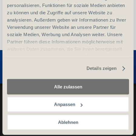
personalisieren, Funktionen für soziale Medien anbieten
zu können und die Zugriffe auf unsere Website zu
analysieren. Außerdem geben wir Informationen zu Ihrer
Verwendung unserer Website an unsere Partner für
soziale Medien, Werbung und Analysen weiter. Unsere
Partner führen diese Informationen möglicherweise mit
weiteren Daten zusammen, die Sie ihnen bereitgestellt
Entdecken Sie weitere Produkte
haben oder die sie im Rahmen Ihrer Nutzung der Dienste
gesammelt haben.
Details zeigen
Alle zulassen
Datenschutz und Cookie-Richtlinien
Allgemeine Geschäftsbedingungen
Anpassen
Kontaktieren Sie uns
Ablehnen
Kontakt