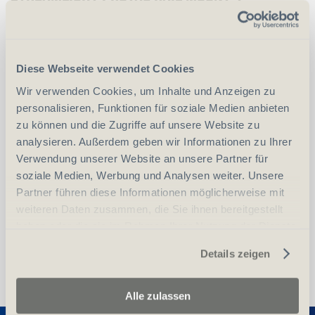
Schwarz
Diese Webseite verwendet Cookies
CHF
223.00
Art.
54848
Wir verwenden Cookies, um Inhalte und Anzeigen zu
personalisieren, Funktionen für soziale Medien anbieten
zu können und die Zugriffe auf unsere Website zu
-
+
Anzahl
Stück
analysieren. Außerdem geben wir Informationen zu Ihrer
Verwendung unserer Website an unsere Partner für
soziale Medien, Werbung und Analysen weiter. Unsere
vergleichen
In den Warenkorb
Partner führen diese Informationen möglicherweise mit
weiteren Daten zusammen, die Sie ihnen bereitgestellt
haben oder die sie im Rahmen Ihrer Nutzung der Dienste
gesammelt haben.
Details zeigen
Alle zulassen