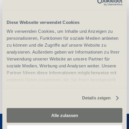
Grösse/Farbe
M (39-42)
Diese Webseite verwendet Cookies
Wir verwenden Cookies, um Inhalte und Anzeigen zu
personalisieren, Funktionen für soziale Medien anbieten
zu können und die Zugriffe auf unsere Website zu
analysieren. Außerdem geben wir Informationen zu Ihrer
-
+
Anzahl
Stück
Verwendung unserer Website an unsere Partner für
soziale Medien, Werbung und Analysen weiter. Unsere
Vergleichen
In den Warenkorb
Partner führen diese Informationen möglicherweise mit
weiteren Daten zusammen, die Sie ihnen bereitgestellt
haben oder die sie im Rahmen Ihrer Nutzung der Dienste
gesammelt haben.
Details zeigen
Alle zulassen
Entdecken Sie weitere Produkte