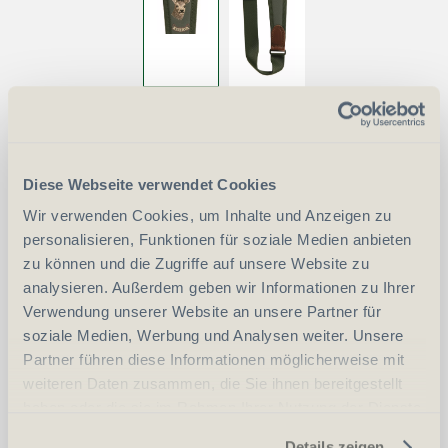
RISERVA Cordura Gewehrriemen grün
Diese Webseite verwendet Cookies
Reh/Hirsch/Keiler
Wir verwenden Cookies, um Inhalte und Anzeigen zu
personalisieren, Funktionen für soziale Medien anbieten
zu können und die Zugriffe auf unsere Website zu
CHF
103.00
Art.
29942
analysieren. Außerdem geben wir Informationen zu Ihrer
Verwendung unserer Website an unsere Partner für
soziale Medien, Werbung und Analysen weiter. Unsere
Partner führen diese Informationen möglicherweise mit
-
+
Anzahl
Stück
weiteren Daten zusammen, die Sie ihnen bereitgestellt
haben oder die sie im Rahmen Ihrer Nutzung der Dienste
vergleichen
In den Warenkorb
gesammelt haben.
Details zeigen