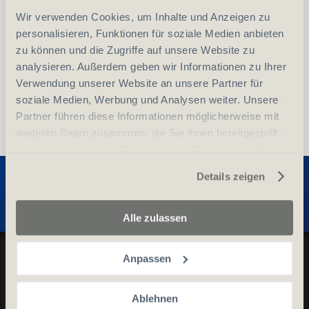
Wir verwenden Cookies, um Inhalte und Anzeigen zu
vergleichen
In den Warenkorb
personalisieren, Funktionen für soziale Medien anbieten
zu können und die Zugriffe auf unsere Website zu
analysieren. Außerdem geben wir Informationen zu Ihrer
Verwendung unserer Website an unsere Partner für
soziale Medien, Werbung und Analysen weiter. Unsere
Partner führen diese Informationen möglicherweise mit
weiteren Daten zusammen, die Sie ihnen bereitgestellt
haben oder die sie im Rahmen Ihrer Nutzung der Dienste
Entdecken Sie weitere Produkte
gesammelt haben.
Details zeigen
Alle zulassen
Datenschutz und Cookie-Richtlinien
Anpassen
Allgemeine Geschäftsbedingungen
Kontaktieren Sie uns
Ablehnen