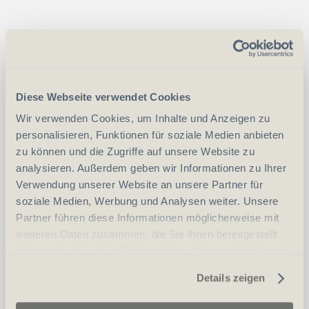
Rieffel Schlüsselbox Managen mit
Smartphone
Diese Webseite verwendet Cookies
Wir verwenden Cookies, um Inhalte und Anzeigen zu
CHF
163.00
personalisieren, Funktionen für soziale Medien anbieten
Art.
55459
zu können und die Zugriffe auf unsere Website zu
analysieren. Außerdem geben wir Informationen zu Ihrer
Verwendung unserer Website an unsere Partner für
-
+
Anzahl
Stück
soziale Medien, Werbung und Analysen weiter. Unsere
Partner führen diese Informationen möglicherweise mit
vergleichen
In den Warenkorb
weiteren Daten zusammen, die Sie ihnen bereitgestellt
haben oder die sie im Rahmen Ihrer Nutzung der Dienste
gesammelt haben.
Details zeigen