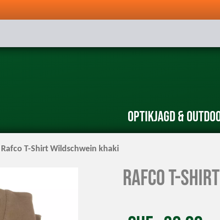
Optik
Jagd & Outdo
Rafco T-Shirt Wildschwein khaki
Rafco T-Shir