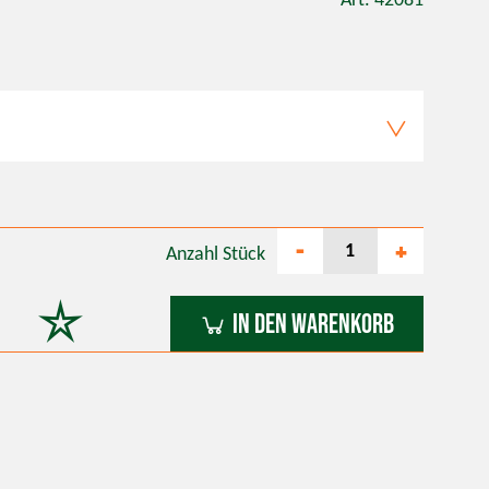
Art. 42081
-
+
Anzahl
Stück
In den Warenkorb