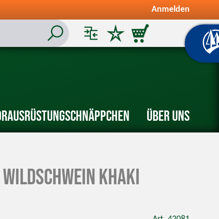
Anmelden
or
Ausrüstung
Schnäppchen
Über uns
t Wildschwein khaki