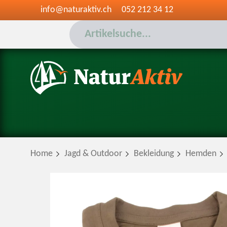
info@naturaktiv.ch
052 212 34 12
Home
Jagd & Outdoor
Bekleidung
Hemden