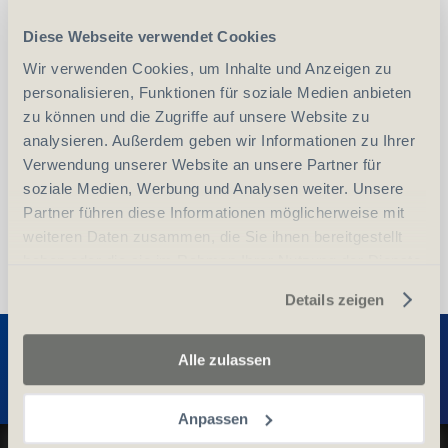
Diese Webseite verwendet Cookies
-
+
Wir verwenden Cookies, um Inhalte und Anzeigen zu
Anzahl
Stück
personalisieren, Funktionen für soziale Medien anbieten
zu können und die Zugriffe auf unsere Website zu
vergleichen
In den Warenkorb
analysieren. Außerdem geben wir Informationen zu Ihrer
Verwendung unserer Website an unsere Partner für
soziale Medien, Werbung und Analysen weiter. Unsere
Partner führen diese Informationen möglicherweise mit
weiteren Daten zusammen, die Sie ihnen bereitgestellt
haben oder die sie im Rahmen Ihrer Nutzung der Dienste
gesammelt haben.
Details zeigen
Entdecken Sie weitere Produkte
Alle zulassen
Anpassen
Datenschutz und Cookie-Richtlinien