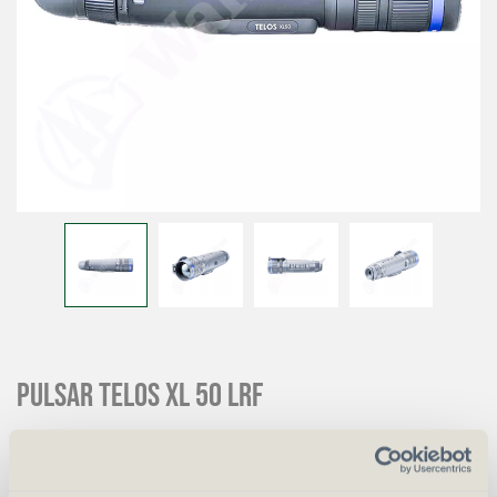
Pulsar Telos XL 50 LRF
CHF
4'190.00
Art.
63478