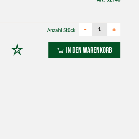
Art.
52948
-
+
Anzahl
Stück
In den Warenkorb