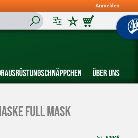
Anmelden
or
Ausrüstung
Schnäppchen
Über uns
aske Full Mask