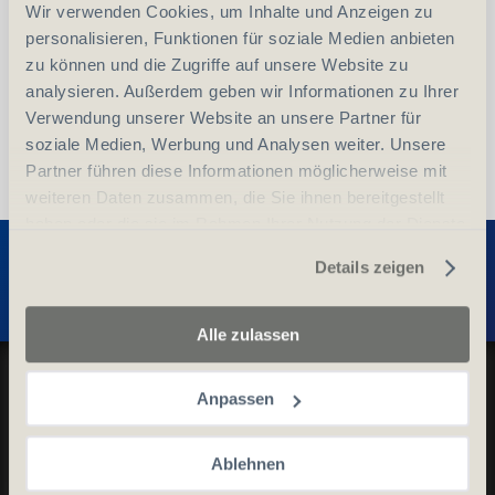
Wir verwenden Cookies, um Inhalte und Anzeigen zu
vergleichen
In den Warenkorb
personalisieren, Funktionen für soziale Medien anbieten
zu können und die Zugriffe auf unsere Website zu
analysieren. Außerdem geben wir Informationen zu Ihrer
Verwendung unserer Website an unsere Partner für
soziale Medien, Werbung und Analysen weiter. Unsere
Partner führen diese Informationen möglicherweise mit
weiteren Daten zusammen, die Sie ihnen bereitgestellt
haben oder die sie im Rahmen Ihrer Nutzung der Dienste
Entdecken Sie weitere Produkte
gesammelt haben.
Details zeigen
Alle zulassen
Datenschutz und Cookie-Richtlinien
Anpassen
Allgemeine Geschäftsbedingungen
Kontaktieren Sie uns
Ablehnen