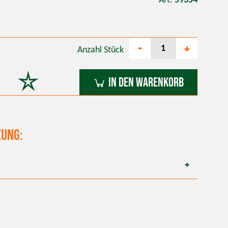
Art.
59354
-
+
Anzahl
Stück
In den Warenkorb
ung: