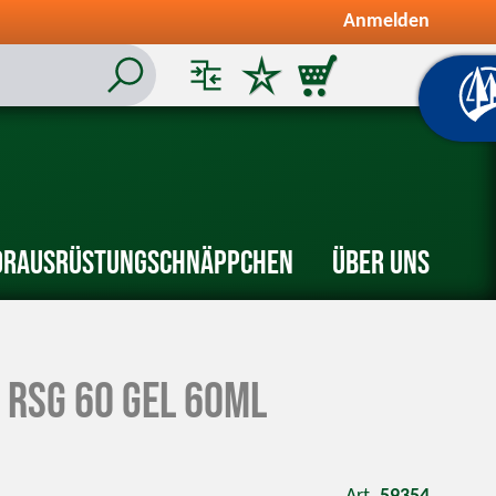
Anmelden
or
Ausrüstung
Schnäppchen
Über uns
 RSG 60 Gel 60ml