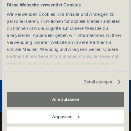
Diese Webseite verwendet Cookies
-
+
Anzahl
Stück
Wir verwenden Cookies, um Inhalte und Anzeigen zu
personalisieren, Funktionen für soziale Medien anbieten
vergleichen
In den Warenkorb
zu können und die Zugriffe auf unsere Website zu
analysieren. Außerdem geben wir Informationen zu Ihrer
Verwendung unserer Website an unsere Partner für
soziale Medien, Werbung und Analysen weiter. Unsere
Partner führen diese Informationen möglicherweise mit
weiteren Daten zusammen, die Sie ihnen bereitgestellt
haben oder die sie im Rahmen Ihrer Nutzung der Dienste
gesammelt haben.
Details zeigen
Entdecken Sie weitere Produkte
Alle zulassen
Anpassen
Datenschutz und Cookie-Richtlinien
Allgemeine Geschäftsbedingungen