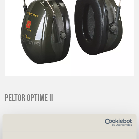
Peltor Optime II
CHF
44.00
Art.
1453