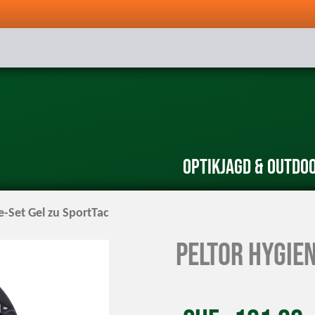
Optik
Jagd & Outdo
e-Set Gel zu SportTac
Peltor Hygien