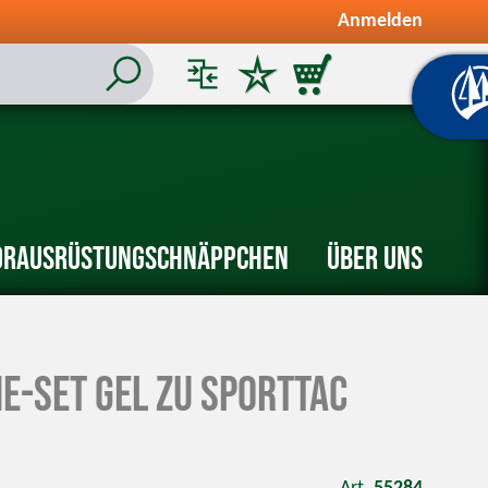
Anmelden
or
Ausrüstung
Schnäppchen
Über uns
e-Set Gel zu SportTac