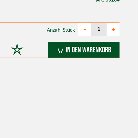
Art.
55284
-
+
Anzahl
Stück
In den Warenkorb