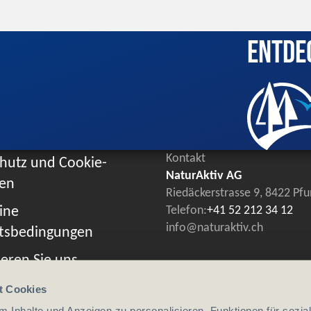
Entde
Kontakt
hutz und Cookie-
NaturAktiv AG
ien
Riedäckerstrasse 9, 8422 Pf
ine
Telefon:
+41 52 212 34 12
info@naturaktiv.ch
tsbedingungen
eren Sie uns
t Cookies
 Inhalte und Anzeigen zu personalisieren, Funktionen für sozia