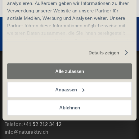
analysieren. Außerdem geben wir Informationen zu Ihrer
Verwendung unserer Website an unsere Partner für
soziale Medien, Werbung und Analysen weiter. Unsere
Entdecken Sie weitere Produkte
Partner führen diese Informationen möglicherweise mit
weiteren Daten zusammen, die Sie ihnen bereitgestellt
haben oder die sie im Rahmen Ihrer Nutzung der Dienste
gesammelt haben.
Details zeigen
Datenschutz und Cookie-Richtlinien
Allgemeine Geschäftsbedingungen
Alle zulassen
Kontaktieren Sie uns
Anpassen
Kontakt
Ablehnen
NaturAktiv AG
Riedäckerstrasse 9, 8422 Pfungen
Telefon:
+41 52 212 34 12
info@naturaktiv.ch