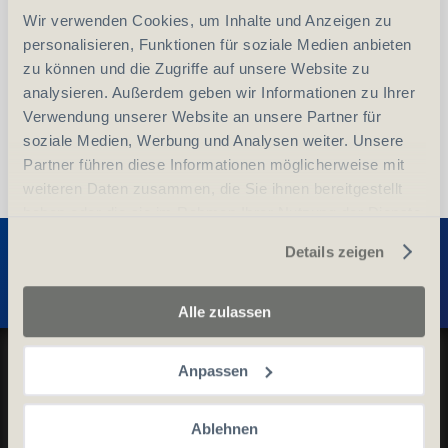
Wir verwenden Cookies, um Inhalte und Anzeigen zu
vergleichen
In den Warenkorb
personalisieren, Funktionen für soziale Medien anbieten
zu können und die Zugriffe auf unsere Website zu
analysieren. Außerdem geben wir Informationen zu Ihrer
Verwendung unserer Website an unsere Partner für
soziale Medien, Werbung und Analysen weiter. Unsere
Partner führen diese Informationen möglicherweise mit
weiteren Daten zusammen, die Sie ihnen bereitgestellt
haben oder die sie im Rahmen Ihrer Nutzung der Dienste
Entdecken Sie weitere Produkte
gesammelt haben.
Details zeigen
Alle zulassen
Datenschutz und Cookie-Richtlinien
Anpassen
Allgemeine Geschäftsbedingungen
Kontaktieren Sie uns
Ablehnen