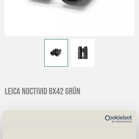
LEICA Noctivid 8x42 grün
CHF
2'990.00
Art.
42182