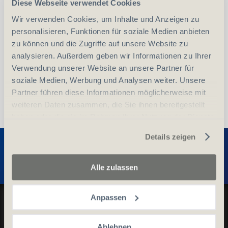
-
+
Diese Webseite verwendet Cookies
Anzahl
Stück
Wir verwenden Cookies, um Inhalte und Anzeigen zu
personalisieren, Funktionen für soziale Medien anbieten
vergleichen
In den Warenkorb
zu können und die Zugriffe auf unsere Website zu
analysieren. Außerdem geben wir Informationen zu Ihrer
Verwendung unserer Website an unsere Partner für
soziale Medien, Werbung und Analysen weiter. Unsere
Partner führen diese Informationen möglicherweise mit
weiteren Daten zusammen, die Sie ihnen bereitgestellt
haben oder die sie im Rahmen Ihrer Nutzung der Dienste
gesammelt haben.
Entdecken Sie weitere Produkte
Details zeigen
Alle zulassen
Datenschutz und Cookie-Richtlinien
Anpassen
Allgemeine Geschäftsbedingungen
Ablehnen