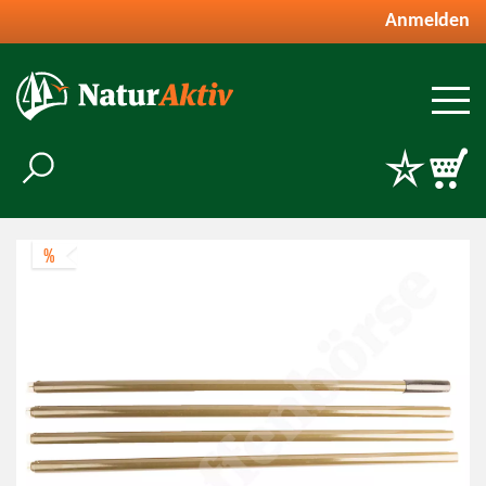
Anmelden
%