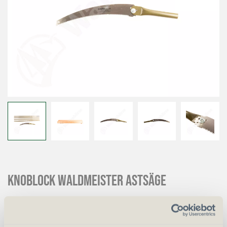
Knoblock Waldmeister Astsäge
CHF
90.00
CHF
120.00
Art.
6292