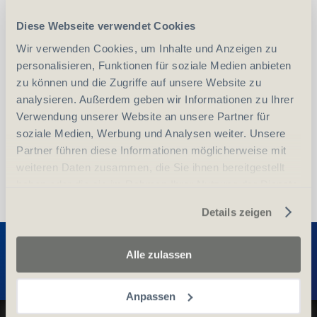
Diese Webseite verwendet Cookies
-
+
Wir verwenden Cookies, um Inhalte und Anzeigen zu
Anzahl
Stück
personalisieren, Funktionen für soziale Medien anbieten
zu können und die Zugriffe auf unsere Website zu
vergleichen
In den Warenkorb
analysieren. Außerdem geben wir Informationen zu Ihrer
Verwendung unserer Website an unsere Partner für
soziale Medien, Werbung und Analysen weiter. Unsere
Partner führen diese Informationen möglicherweise mit
weiteren Daten zusammen, die Sie ihnen bereitgestellt
haben oder die sie im Rahmen Ihrer Nutzung der Dienste
gesammelt haben.
Details zeigen
Entdecken Sie weitere Produkte
Alle zulassen
Anpassen
Datenschutz und Cookie-Richtlinien