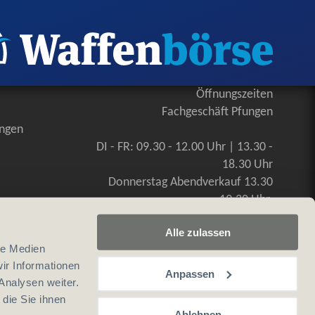
Öffnungszeiten
Fachgeschäft Pfungen
ungen
DI - FR: 09.30 - 12.00 Uhr | 13.30 -
18.30 Uhr
Donnerstag Abendverkauf 13.30
-19.30 Uhr
SA: 09.00 - 16.00 Uhr, durchgehend
Alle zulassen
le Medien
ir Informationen
Anpassen
Analysen weiter.
die Sie ihnen
Ablehnen