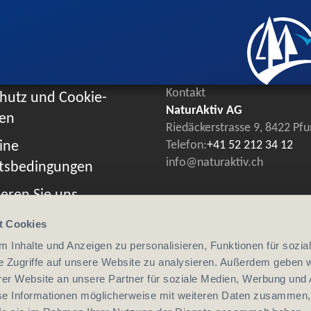
Kontakt
hutz und Cookie-
NaturAktiv AG
ien
Riedäckerstrasse 9, 8422 Pf
ine
Telefon:
+41 52 212 34 12
info@naturaktiv.ch
tsbedingungen
eren Sie uns
t Cookies
 Inhalte und Anzeigen zu personalisieren, Funktionen für sozia
e Zugriffe auf unsere Website zu analysieren. Außerdem geben w
er Website an unsere Partner für soziale Medien, Werbung und 
se Informationen möglicherweise mit weiteren Daten zusammen, 