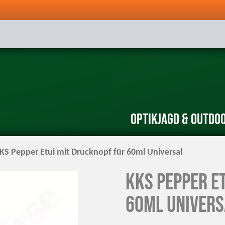
Optik
Jagd & Outdo
KS Pepper Etui mit Drucknopf für 60ml Universal
KKS Pepper E
60ml Univers