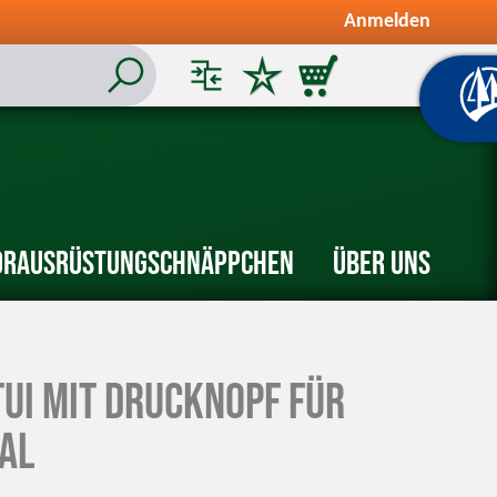
Anmelden
or
Ausrüstung
Schnäppchen
Über uns
tui mit Drucknopf für
al