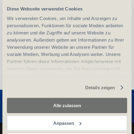
Diese Webseite verwendet Cookies
-
+
Anzahl
Stück
Wir verwenden Cookies, um Inhalte und Anzeigen zu
personalisieren, Funktionen für soziale Medien anbieten
zu können und die Zugriffe auf unsere Website zu
vergleichen
In den Warenkorb
analysieren. Außerdem geben wir Informationen zu Ihrer
Verwendung unserer Website an unsere Partner für
soziale Medien, Werbung und Analysen weiter. Unsere
Partner führen diese Informationen möglicherweise mit
weiteren Daten zusammen, die Sie ihnen bereitgestellt
haben oder die sie im Rahmen Ihrer Nutzung der Dienste
gesammelt haben.
Details zeigen
Entdecken Sie weitere Produkte
Alle zulassen
Anpassen
Datenschutz und Cookie-Richtlinien