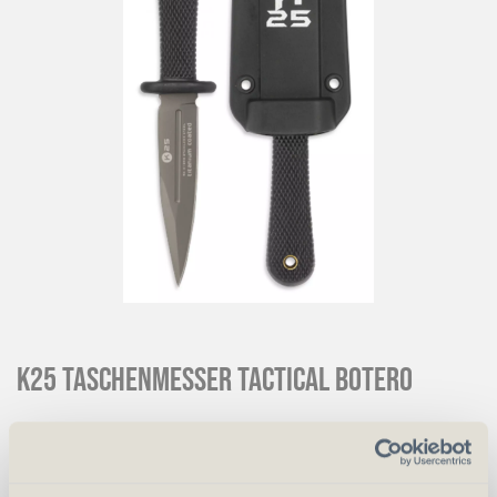
K25 Taschenmesser Tactical Botero
CHF
19.00
Art.
55766