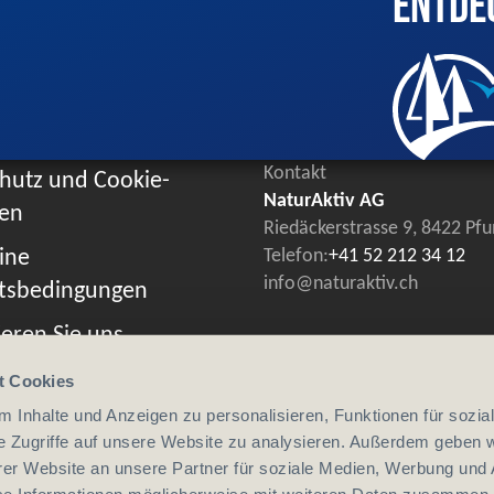
Entde
Kontakt
hutz und Cookie-
NaturAktiv AG
ien
Riedäckerstrasse 9, 8422 Pf
ine
Telefon:
+41 52 212 34 12
info@naturaktiv.ch
tsbedingungen
eren Sie uns
t Cookies
 Inhalte und Anzeigen zu personalisieren, Funktionen für sozia
e Zugriffe auf unsere Website zu analysieren. Außerdem geben w
er Website an unsere Partner für soziale Medien, Werbung und 