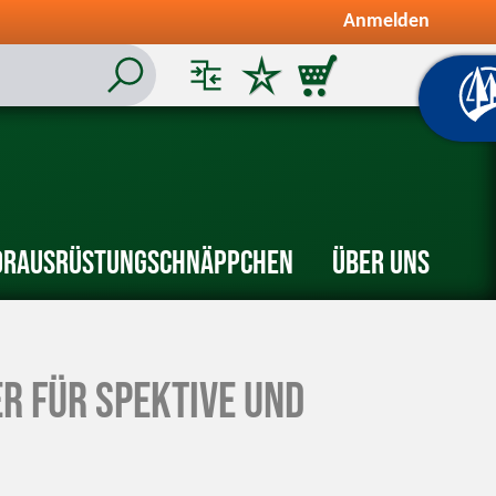
Anmelden
or
Ausrüstung
Schnäppchen
Über uns
r für Spektive und