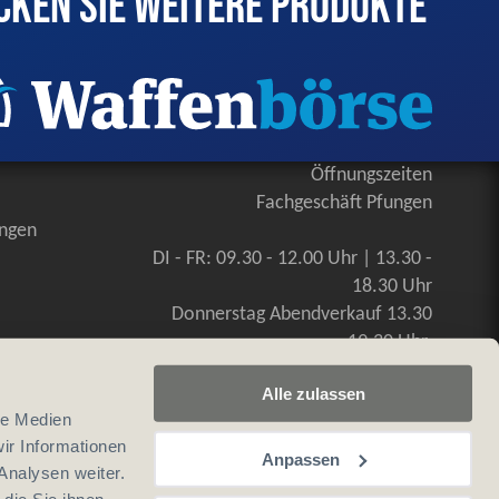
cken Sie weitere Produkte
Öffnungszeiten
Fachgeschäft Pfungen
ungen
DI - FR: 09.30 - 12.00 Uhr | 13.30 -
18.30 Uhr
Donnerstag Abendverkauf 13.30
-19.30 Uhr
SA: 09.00 - 16.00 Uhr, durchgehend
Alle zulassen
le Medien
ir Informationen
Anpassen
Analysen weiter.