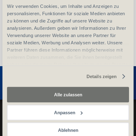
Wir verwenden Cookies, um Inhalte und Anzeigen zu
vergleichen
In den Warenkorb
personalisieren, Funktionen für soziale Medien anbieten
zu können und die Zugriffe auf unsere Website zu
analysieren. Außerdem geben wir Informationen zu Ihrer
Verwendung unserer Website an unsere Partner für
soziale Medien, Werbung und Analysen weiter. Unsere
Partner führen diese Informationen möglicherweise mit
weiteren Daten zusammen, die Sie ihnen bereitgestellt
haben oder die sie im Rahmen Ihrer Nutzung der Dienste
Entdecken Sie weitere Produkte
gesammelt haben.
Details zeigen
Alle zulassen
Datenschutz und Cookie-Richtlinien
Anpassen
Allgemeine Geschäftsbedingungen
Kontaktieren Sie uns
Ablehnen