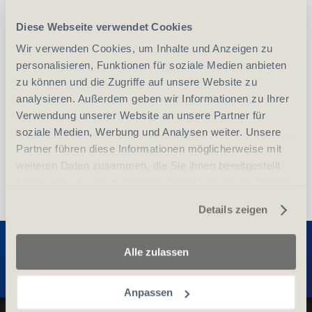
Diese Webseite verwendet Cookies
Wir verwenden Cookies, um Inhalte und Anzeigen zu
-
+
Anzahl
Stück
personalisieren, Funktionen für soziale Medien anbieten
zu können und die Zugriffe auf unsere Website zu
vergleichen
In den Warenkorb
analysieren. Außerdem geben wir Informationen zu Ihrer
Verwendung unserer Website an unsere Partner für
soziale Medien, Werbung und Analysen weiter. Unsere
Partner führen diese Informationen möglicherweise mit
weiteren Daten zusammen, die Sie ihnen bereitgestellt
haben oder die sie im Rahmen Ihrer Nutzung der Dienste
gesammelt haben.
Details zeigen
Entdecken Sie weitere Produkte
Alle zulassen
Anpassen
Datenschutz und Cookie-Richtlinien