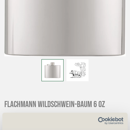
Flachmann Wildschwein-Baum 6 oz
CHF
20.00
Art.
57476