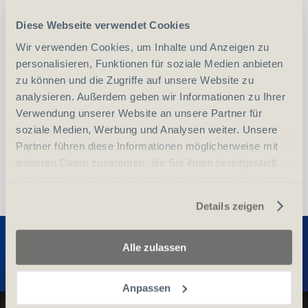
Diese Webseite verwendet Cookies
-
+
Wir verwenden Cookies, um Inhalte und Anzeigen zu
Anzahl
Stück
personalisieren, Funktionen für soziale Medien anbieten
zu können und die Zugriffe auf unsere Website zu
vergleichen
In den Warenkorb
analysieren. Außerdem geben wir Informationen zu Ihrer
Verwendung unserer Website an unsere Partner für
soziale Medien, Werbung und Analysen weiter. Unsere
Partner führen diese Informationen möglicherweise mit
weiteren Daten zusammen, die Sie ihnen bereitgestellt
haben oder die sie im Rahmen Ihrer Nutzung der Dienste
gesammelt haben.
Details zeigen
Entdecken Sie weitere Produkte
Alle zulassen
Anpassen
Datenschutz und Cookie-Richtlinien