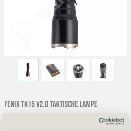
FENIX TK16 V2.0 Taktische Lampe
CHF
109.00
Art.
38337