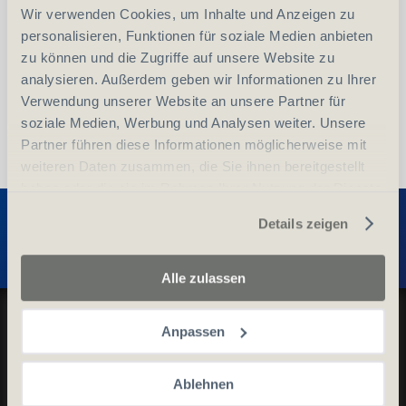
Wir verwenden Cookies, um Inhalte und Anzeigen zu
vergleichen
In den Warenkorb
personalisieren, Funktionen für soziale Medien anbieten
zu können und die Zugriffe auf unsere Website zu
analysieren. Außerdem geben wir Informationen zu Ihrer
Verwendung unserer Website an unsere Partner für
soziale Medien, Werbung und Analysen weiter. Unsere
Partner führen diese Informationen möglicherweise mit
weiteren Daten zusammen, die Sie ihnen bereitgestellt
haben oder die sie im Rahmen Ihrer Nutzung der Dienste
Entdecken Sie weitere Produkte
gesammelt haben.
Details zeigen
Alle zulassen
Datenschutz und Cookie-Richtlinien
Anpassen
Allgemeine Geschäftsbedingungen
Kontaktieren Sie uns
Ablehnen