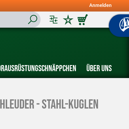
Anmelden
or
Ausrüstung
Schnäppchen
Über uns
chleuder - Stahl-Kuglen