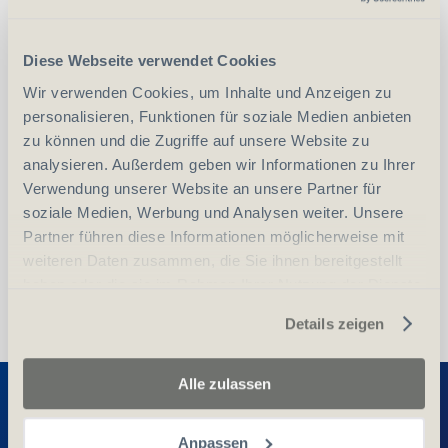
CHF
20.00
Art.
17124
Diese Webseite verwendet Cookies
Wir verwenden Cookies, um Inhalte und Anzeigen zu
-
+
personalisieren, Funktionen für soziale Medien anbieten
Anzahl
Stück
zu können und die Zugriffe auf unsere Website zu
analysieren. Außerdem geben wir Informationen zu Ihrer
vergleichen
In den Warenkorb
Verwendung unserer Website an unsere Partner für
soziale Medien, Werbung und Analysen weiter. Unsere
Partner führen diese Informationen möglicherweise mit
weiteren Daten zusammen, die Sie ihnen bereitgestellt
haben oder die sie im Rahmen Ihrer Nutzung der Dienste
gesammelt haben.
Details zeigen
Entdecken Sie weitere Produkte
Alle zulassen
Anpassen