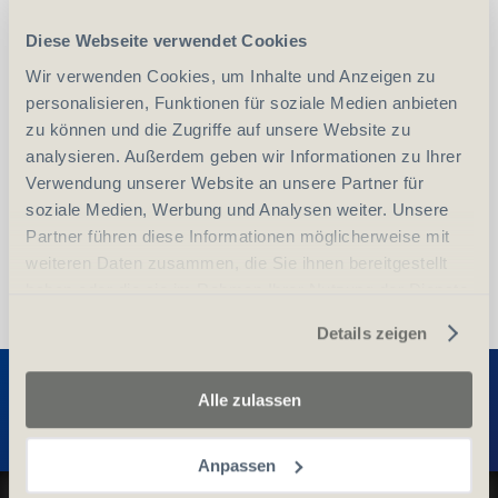
Diese Webseite verwendet Cookies
-
+
Wir verwenden Cookies, um Inhalte und Anzeigen zu
Anzahl
Stück
personalisieren, Funktionen für soziale Medien anbieten
zu können und die Zugriffe auf unsere Website zu
vergleichen
In den Warenkorb
analysieren. Außerdem geben wir Informationen zu Ihrer
Verwendung unserer Website an unsere Partner für
soziale Medien, Werbung und Analysen weiter. Unsere
Partner führen diese Informationen möglicherweise mit
weiteren Daten zusammen, die Sie ihnen bereitgestellt
haben oder die sie im Rahmen Ihrer Nutzung der Dienste
gesammelt haben.
Details zeigen
Entdecken Sie weitere Produkte
Alle zulassen
Anpassen
Datenschutz und Cookie-Richtlinien