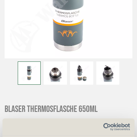
Blaser Thermosflasche 650ml
CHF
36.00
Art.
73328