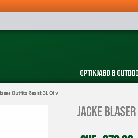
Optik
Jagd & Outdo
laser Outfits Resist 3L Oliv
Jacke Blaser 