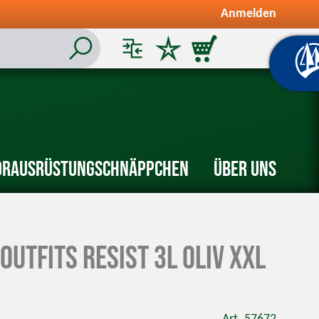
Anmelden
or
Ausrüstung
Schnäppchen
Über uns
Outfits Resist 3L Oliv XXL