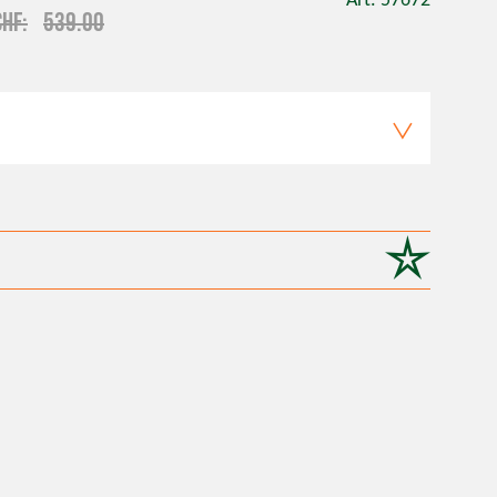
Art. 57672
CHF
539.00