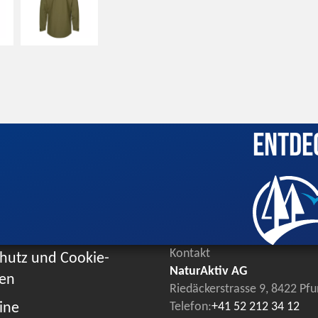
Entde
Kontakt
hutz und Cookie-
NaturAktiv AG
ien
Riedäckerstrasse 9, 8422 Pf
ine
Telefon:
+41 52 212 34 12