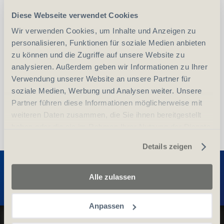
Diese Webseite verwendet Cookies
-
+
Anzahl
Stück
Wir verwenden Cookies, um Inhalte und Anzeigen zu
personalisieren, Funktionen für soziale Medien anbieten
zu können und die Zugriffe auf unsere Website zu
vergleichen
In den Warenkorb
analysieren. Außerdem geben wir Informationen zu Ihrer
Verwendung unserer Website an unsere Partner für
soziale Medien, Werbung und Analysen weiter. Unsere
Partner führen diese Informationen möglicherweise mit
weiteren Daten zusammen, die Sie ihnen bereitgestellt
haben oder die sie im Rahmen Ihrer Nutzung der Dienste
gesammelt haben.
Details zeigen
Entdecken Sie weitere Produkte
Alle zulassen
Anpassen
Datenschutz und Cookie-Richtlinien