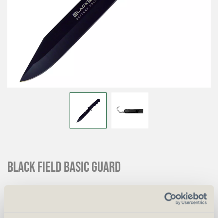
BLACK FIELD Basic Guard
CHF
88.00
Art.
24323