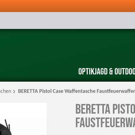
Optik
Jagd & Outdo
schen
BERETTA Pistol Case Waffentasche Faustfeuerwaffe
BERETTA Pist
Faustfeuerw