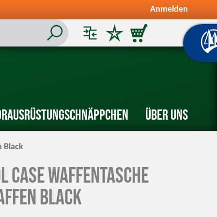
Anmelden
or
Ausrüstung
Schnäppchen
Über uns
n Black
ol Case Waffentasche
affen Black