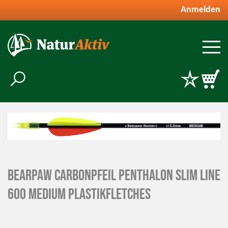
Anmelden
BEARPAW Carbonpfeil Penthalon Slim Line
600 medium Plastikfletches