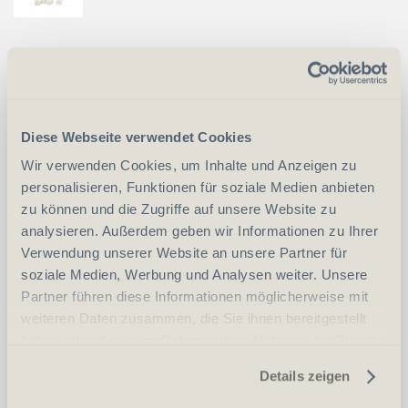
Ballistol / VFG Filz Laufreiniger Kal
10.3mm/.40 S&W Beutel
Diese Webseite verwendet Cookies
Wir verwenden Cookies, um Inhalte und Anzeigen zu
personalisieren, Funktionen für soziale Medien anbieten
CHF
25.50
Art.
67936
zu können und die Zugriffe auf unsere Website zu
analysieren. Außerdem geben wir Informationen zu Ihrer
Verwendung unserer Website an unsere Partner für
-
+
Anzahl
Stück
soziale Medien, Werbung und Analysen weiter. Unsere
Partner führen diese Informationen möglicherweise mit
weiteren Daten zusammen, die Sie ihnen bereitgestellt
vergleichen
In den Warenkorb
haben oder die sie im Rahmen Ihrer Nutzung der Dienste
gesammelt haben.
Details zeigen