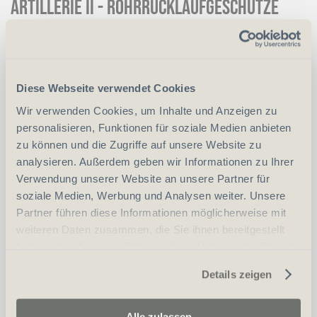
Artillerie II - Rohrrücklaufgeschütze
der Artillerie und schweren
Fliegerabwehr verkauft
Diese Webseite verwendet Cookies
Wir verwenden Cookies, um Inhalte und Anzeigen zu
CHF
125.00
Art.
29838
personalisieren, Funktionen für soziale Medien anbieten
zu können und die Zugriffe auf unsere Website zu
analysieren. Außerdem geben wir Informationen zu Ihrer
-
+
Anzahl
Stück
Verwendung unserer Website an unsere Partner für
soziale Medien, Werbung und Analysen weiter. Unsere
Partner führen diese Informationen möglicherweise mit
vergleichen
In den Warenkorb
weiteren Daten zusammen, die Sie ihnen bereitgestellt
haben oder die sie im Rahmen Ihrer Nutzung der Dienste
gesammelt haben.
Details zeigen
Alle zulassen