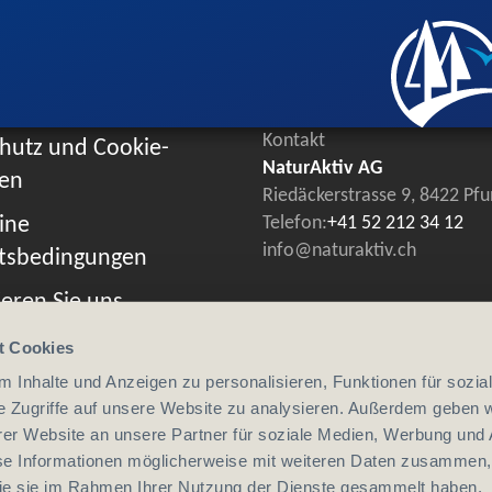
Kontakt
hutz und Cookie-
NaturAktiv AG
ien
Riedäckerstrasse 9, 8422 Pf
ine
Telefon:
+41 52 212 34 12
info@naturaktiv.ch
tsbedingungen
eren Sie uns
t Cookies
 Inhalte und Anzeigen zu personalisieren, Funktionen für sozia
e Zugriffe auf unsere Website zu analysieren. Außerdem geben w
er Website an unsere Partner für soziale Medien, Werbung und 
se Informationen möglicherweise mit weiteren Daten zusammen, 
 die sie im Rahmen Ihrer Nutzung der Dienste gesammelt haben.