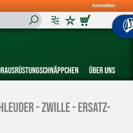
Anmelden
or
Ausrüstung
Schnäppchen
Über uns
leuder - Zwille - Ersatz-