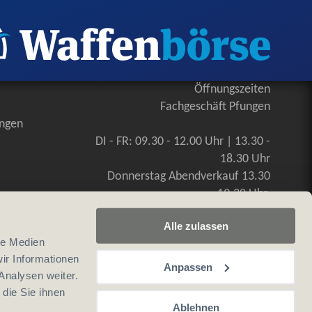
Öffnungszeiten
Fachgeschäft Pfungen
ungen
DI - FR: 09.30 - 12.00 Uhr | 13.30 -
18.30 Uhr
Donnerstag Abendverkauf 13.30
-19.30 Uhr
SA: 09.00 - 16.00 Uhr, durchgehend
Alle zulassen
le Medien
ir Informationen
Anpassen
Analysen weiter.
die Sie ihnen
Ablehnen